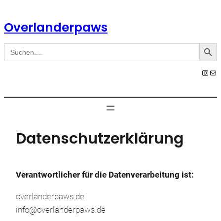
Zum
Inhalt
Overlanderpaws
springen
Search Button
Search
for:
Instagram
E-Mail
Datenschutzerklärung
Verantwortlicher für die Datenverarbeitung ist:
overlanderpaws.de
info@overlanderpaws.de