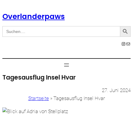
Zum
Inhalt
Overlanderpaws
springen
Search Button
Search
for:
Instagram
E-Mail
Tagesausflug Insel Hvar
27. Juni 2024
Startseite
»
Tagesausflug Insel Hvar