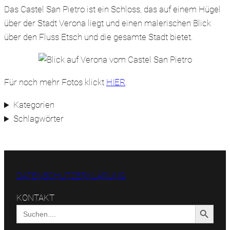
Das Castel San Pietro ist ein Schloss, das auf einem Hügel
über der Stadt Verona liegt und einen malerischen Blick
über den Fluss Etsch und die gesamte Stadt bietet.
Für noch mehr Fotos klickt
HIER
.
Kategorien
Schlagwörter
DATENSCHUTZERKLÄRUNG
KONTAKT
Search Button
Search
for: