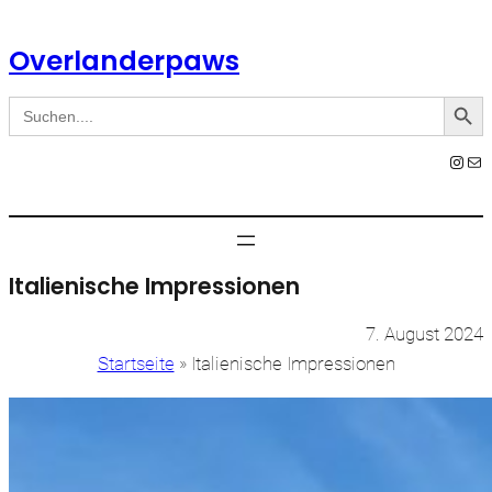
Zum
Inhalt
Overlanderpaws
springen
Search Button
Search
for:
Instagram
E-Mail
Italienische Impressionen
7. August 2024
Startseite
»
Italienische Impressionen