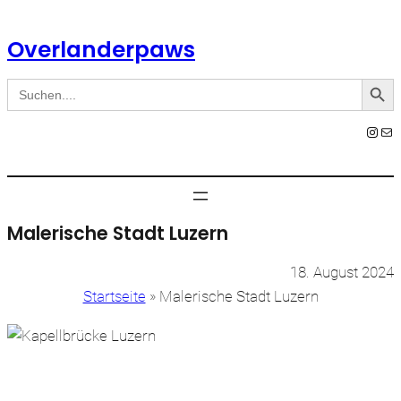
Zum
Inhalt
Overlanderpaws
springen
Search Button
Search
for:
Instagram
E-Mail
Malerische Stadt Luzern
18. August 2024
Startseite
»
Malerische Stadt Luzern