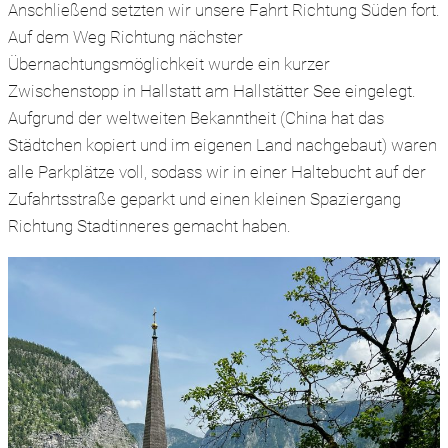
Anschließend setzten wir unsere Fahrt Richtung Süden fort.
Auf dem Weg Richtung nächster
Übernachtungsmöglichkeit wurde ein kurzer
Zwischenstopp in Hallstatt am Hallstätter See eingelegt.
Aufgrund der weltweiten Bekanntheit (China hat das
Städtchen kopiert und im eigenen Land nachgebaut) waren
alle Parkplätze voll, sodass wir in einer Haltebucht auf der
Zufahrtsstraße geparkt und einen kleinen Spaziergang
Richtung Stadtinneres gemacht haben.