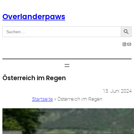
Zum
Inhalt
Overlanderpaws
springen
Search Button
Search
for:
Instagram
E-Mail
Österreich im Regen
13. Juni 2024
Startseite
»
Österreich im Regen