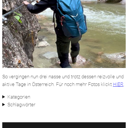
So vergingen nun drei nasse und trotz dessen reizvolle und
aktive Tage in Österreich. Für noch mehr Fotos klickt
HIER
.
Kategorien
Schlagwörter