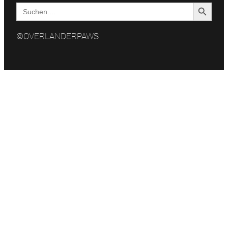
Search Button
Search
for:
©OVERLANDERPAWS