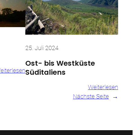
25. Juli 2024
Ost- bis Westküste
:
Süditaliens
eiterlesen
Sardiniens
:
Weiterlesen
Süden
Ost-
Nächste Seite
→
bis
Westk
Südita