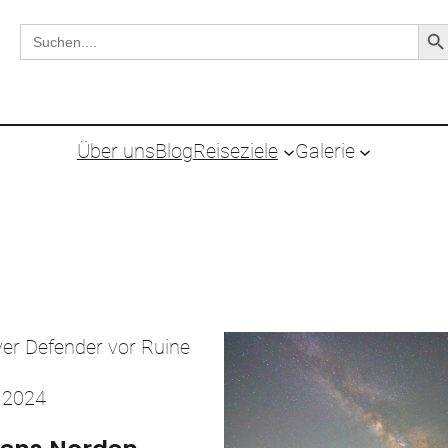
Search But
Search
for:
Über uns
Blog
Reiseziele
Galerie
 2024