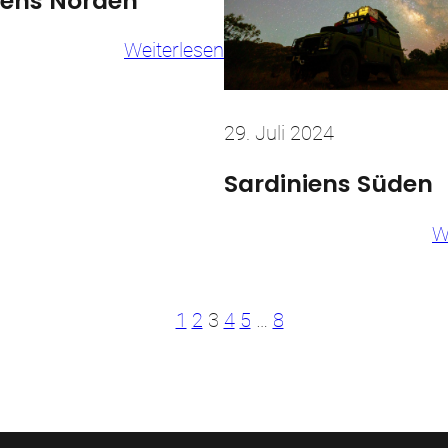
iens Norden
:
Weiterlesen
Sardiniens
Norden
29. Juli 2024
Sardiniens Süden
W
he
1
2
3
4
5
…
8
onen